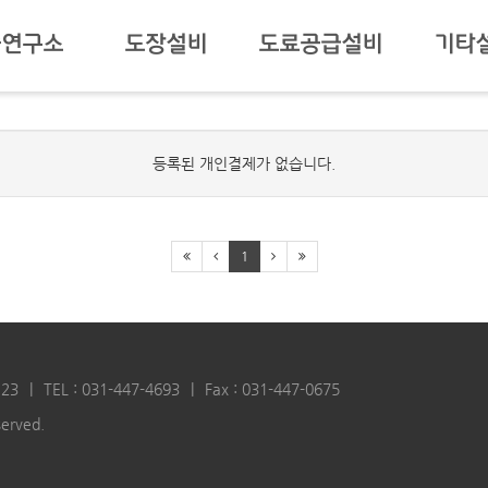
술연구소
도장설비
도료공급설비
기타
등록된 개인결제가 없습니다.
1
23
TEL : 031-447-4693
Fax : 031-447-0675
served.